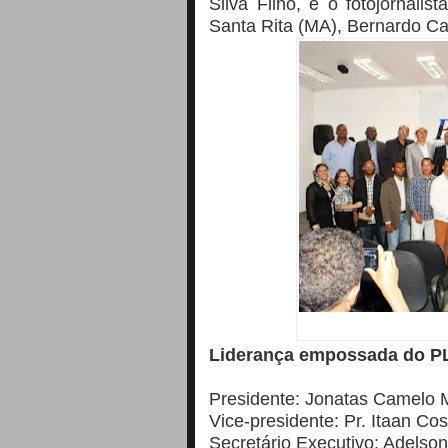
Silva Filho, e o fotojornali
Santa Rita (MA), Bernardo C
Liderança empossada do 
Presidente
:
Jonatas Camelo M
Vice
-presidente: Pr. Itaan Cos
Secretário Executivo: Adelso