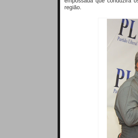
empossada que conduzirá o
região.