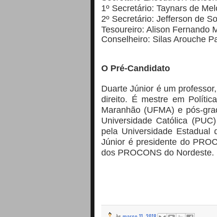
1º
Secretário: Taynars de Me
2º
Secretário: Jefferson de S
Tesoureiro
: Alison
Fernando 
Conselheiro: Silas Arouche Pa
O Pré-Candidato
Duarte
Júnior é um professor, 
direito. É mestre em Polític
Maranhão (UFMA) e pós-gradu
Universidade Católica (PUC
pela Universidade Estadual
Júnior é presidente do PRO
dos PROCONS do Nordeste.
às
março 11, 2018