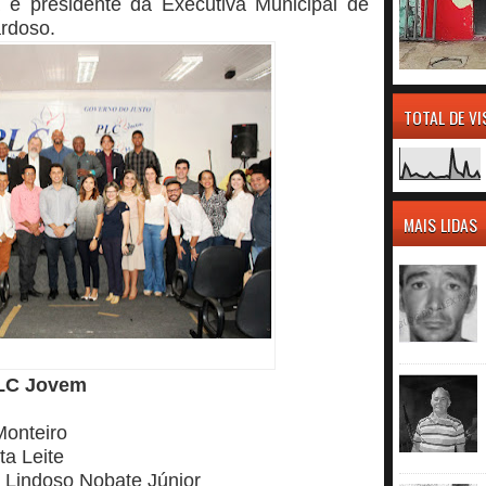
sta e presidente da Executiva Municipal de
ardoso.
TOTAL DE V
MAIS LIDAS
PLC Jovem
onteiro
ta Leite
n Lindoso Nobate Júnior