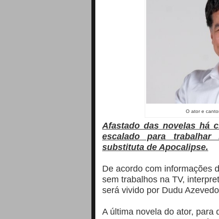
O ator e canto
Afastado das novelas há ci
escalado para trabalhar
substituta de Apocalipse.
De acordo com informações do
sem trabalhos na TV, interpre
será vivido por Dudu Azeved
A última novela do ator, par