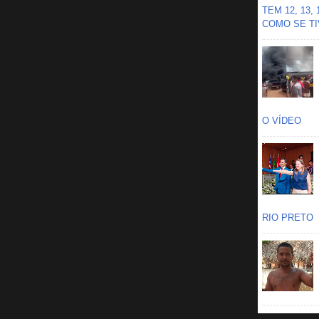
TEM 12, 13,
COMO SE TIV
O VÍDEO
RIO PRETO