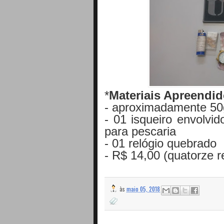
*
Materiais Apreendi
- aproximadamente 50
- 01 isqueiro envolvi
para pescaria
- 01 relógio quebrado
- R$ 14,00 (quatorze r
às
maio 05, 2018