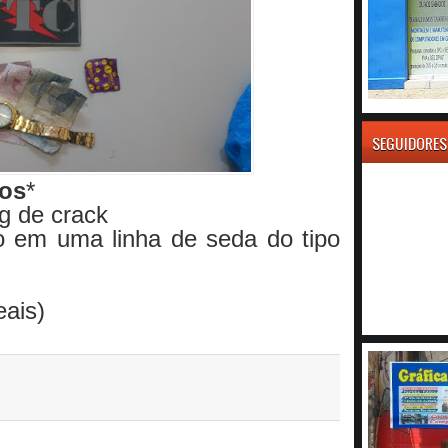
SEGUIDORES
dos
*
g de crack
do em uma linha de seda do tipo
eais)