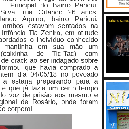
 Principal do Bairro Pariqui,
Silva, rua Orlando 26 anos,
ando Aquino, bairro Pariqui,
no, ambos estavam
sentados na
Infância Tia Zenira, em atitude
bordados o indivíduo conhecido
" mantinha em sua mão um
 (caixinha de Tic-Tac) com
de crack ao ser indagado sobre
formou que havia comprado a
ntem dia 04/05/18 no povoado
 a estaria preparando para a
 e que já fazia um certo tempo
dado voz de prisão aos mesmo e
ional de Rosário, onde foram
o corporal.