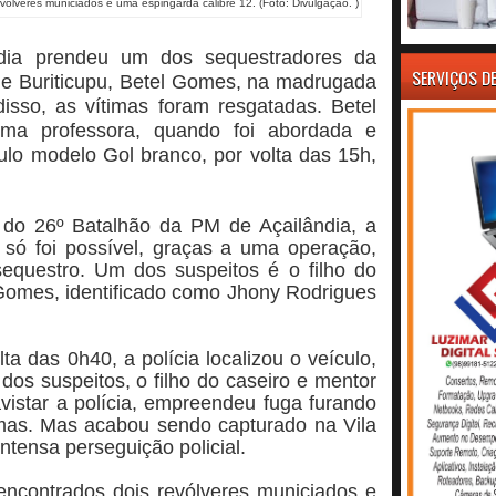
evólveres municiados e uma espingarda calibre 12. (Foto: Divulgação. )
ândia prendeu um dos sequestradores da
SERVIÇOS D
de Buriticupu, Betel Gomes, na madrugada
 disso, as vítimas foram resgatadas. Betel
ma professora, quando foi abordada e
lo modelo Gol branco, por volta das 15h,
do 26º Batalhão da PM de Açailândia, a
 só foi possível, graças a uma operação,
equestro. Um dos suspeitos é o filho do
Gomes, identificado como Jhony Rodrigues
ta das 0h40, a polícia localizou o veículo,
dos suspeitos, o filho do caseiro e mentor
avistar a polícia, empreendeu fuga furando
timas. Mas acabou sendo capturado na Vila
ntensa perseguição policial.
 encontrados dois revólveres municiados e