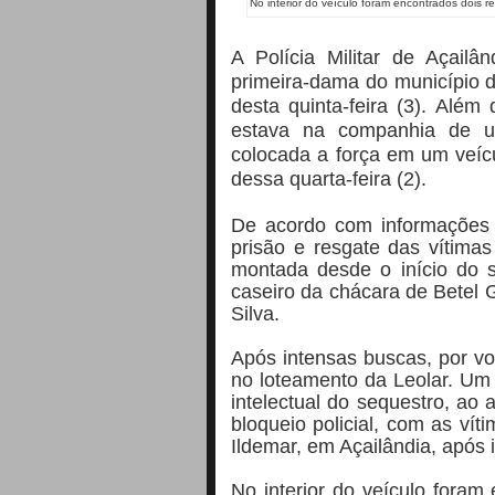
No interior do veículo foram encontrados dois r
A Polícia Militar de Açail
primeira-dama do município 
desta quinta-feira (3). Além
estava na companhia de u
colocada a força em um veícu
dessa quarta-feira (2).
De acordo com informações 
prisão e resgate das vítimas
montada desde o início do s
caseiro da chácara de Betel 
Silva.
Após intensas buscas, por vol
no loteamento da Leolar. Um 
intelectual do sequestro, ao 
bloqueio policial, com as ví
Ildemar, em Açailândia, após i
No interior do veículo foram