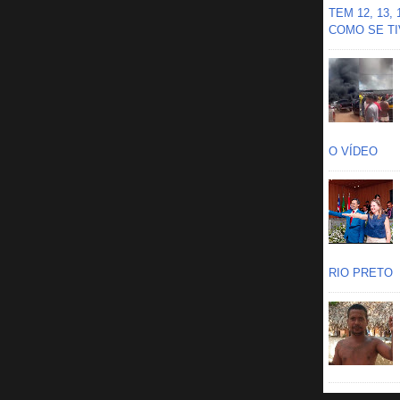
TEM 12, 13,
COMO SE TIV
O VÍDEO
RIO PRETO