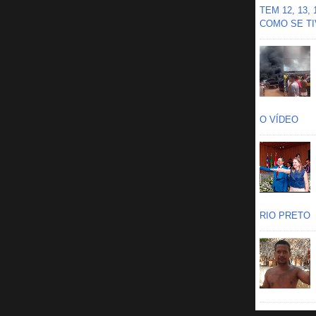
TEM 12, 13,
COMO SE TIV
O VÍDEO
RIO PRETO