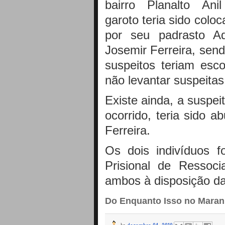
bairro Planalto An
garoto teria sido colo
por seu padrasto A
Josemir Ferreira, sen
suspeitos teriam esc
não levantar suspeitas
Existe ainda, a suspei
ocorrido, teria sido 
Ferreira.
Os dois indivíduos 
Prisional de Ressocia
ambos à disposição da 
Do Enquanto Isso no Mara
às
dezembro 04, 2019