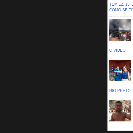
TEM 12, 13,
COMO SE TIV
O VÍDEO
RIO PRETO