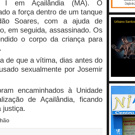
il I em Açailândia (MA). O
cado a força dentro de um tanque
dão Soares, com a ajuda de
do, em seguida, assassinado. Os
ondido o corpo da criança para
.
ta de que a vítima, dias antes do
abusado sexualmente por Josemir
foram encaminhados à Unidade
lização de Açailândia, ficando
justiça.
nhão