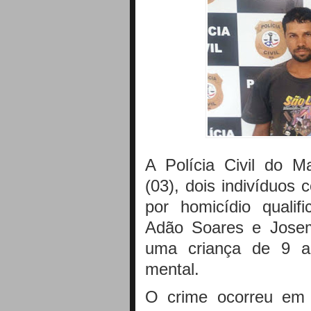
A Polícia Civil do M
(03), dois indivíduos
por homicídio qualif
Adão Soares e Josemi
uma criança de 9 a
mental.
O crime ocorreu em