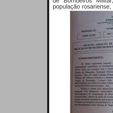
de Bombeiros Milita
população rosariense, 