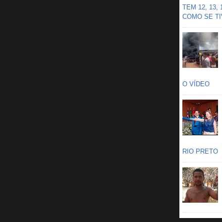
TEM 12, 13,
COMO SE TIV
O VÍDEO
RIO PRETO