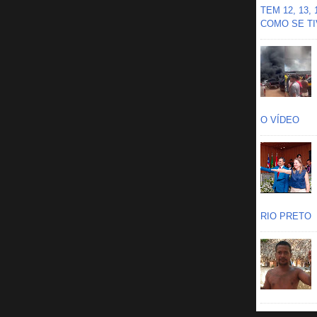
TEM 12, 13,
COMO SE TIV
O VÍDEO
RIO PRETO