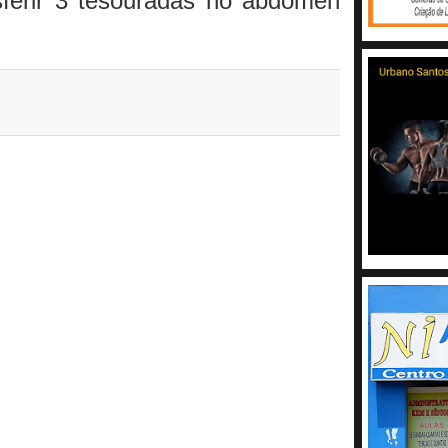
sferir 3 tesouradas no abdômen