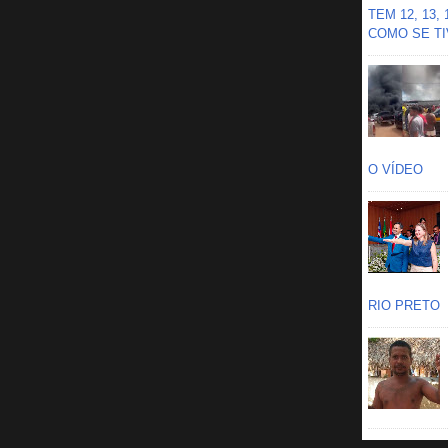
TEM 12, 13,
COMO SE TIV
O VÍDEO
RIO PRETO