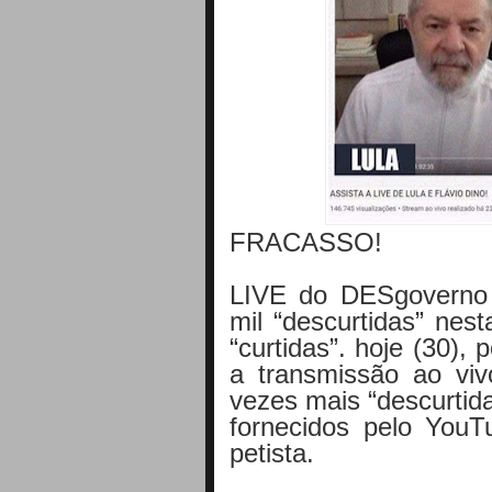
FRACASSO!
LIVE do DESgoverno 
mil “descurtidas” nes
“curtidas”. hoje (30),
a transmissão ao viv
vezes mais “descurtid
fornecidos pelo YouT
petista.