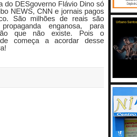
ia do DESgoverno Flávio Dino só
obo NEWS, CNN e jornais pagos
ico. São milhões de reais são
 propaganda enganosa, para
ão que não existe. Pois o
ade começa a acordar desse
ra!