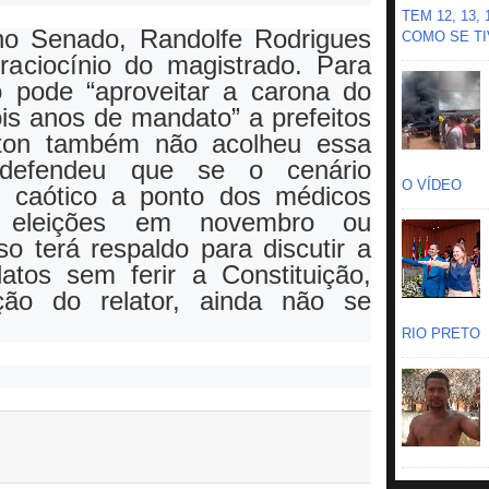
TEM 12, 13,
no Senado, Randolfe Rodrigues
COMO SE TIV
raciocínio do magistrado. Para
 pode “aproveitar a carona do
ois anos de mandato” a prefeitos
rton também não acolheu essa
 defendeu que se o cenário
O VÍDEO
er caótico a ponto dos médicos
 eleições em novembro ou
 terá respaldo para discutir a
tos sem ferir a Constituição,
ção do relator, ainda não se
RIO PRETO