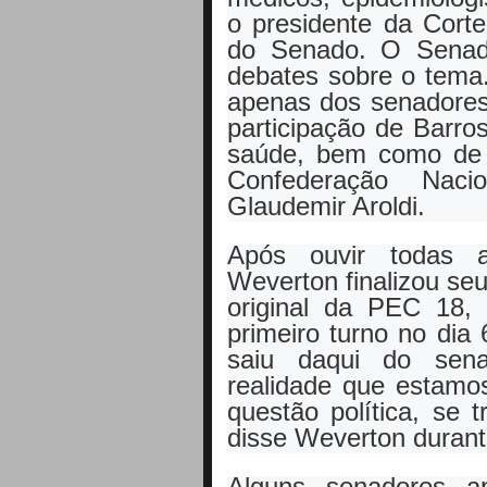
o presidente da Cort
do Senado. O Senad
debates sobre o tema
apenas dos senadore
participação de Barro
saúde, bem como de 
Confederação Naci
Glaudemir Aroldi.
Após ouvir todas a
Weverton finalizou seu 
original da PEC 18,
primeiro turno no dia
saiu daqui do sen
realidade que estamo
questão política, se 
disse Weverton durant
Alguns senadores a