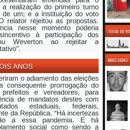
, a realização do primeiro turno
de um; e a instituição do voto
 O relator rejeitou as propostas.
ência nesse momento poderia
TOTAL DE V
sincentivo à participação dos
ntou Weverton ao rejeitar a
ativo”.
MAIS LIDAS
OIS ANOS
riram o adiamento das eleições
a consequente prorrogação do
prefeitos e vereadores, para
dência de mandatos destes com
tados estaduais, federais,
nte da República. “Há incertezas
ação a essa pandemia. E há
olamento social como sendo a