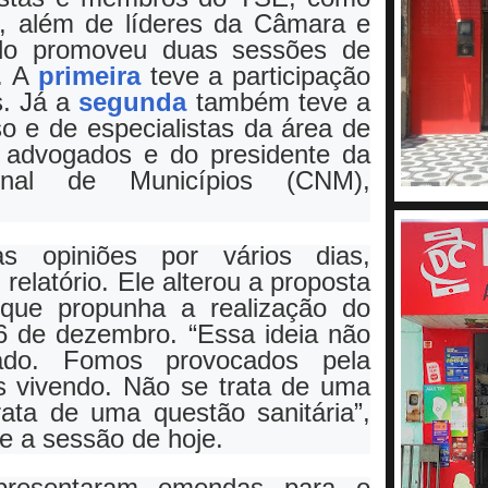
e, além de líderes da Câmara e
o promoveu duas sessões de
. A
primeira
teve a participação
s. Já a
segunda
também teve a
so e de especialistas da área de
advogados e do presidente da
onal de Municípios (CNM),
s opiniões por vários dias,
relatório. Ele alterou a proposta
 que propunha a realização do
 6 de dezembro. “Essa ideia não
ado. Fomos provocados pela
s vivendo. Não se trata de uma
trata de uma questão sanitária”,
e a sessão de hoje.
presentaram emendas para o