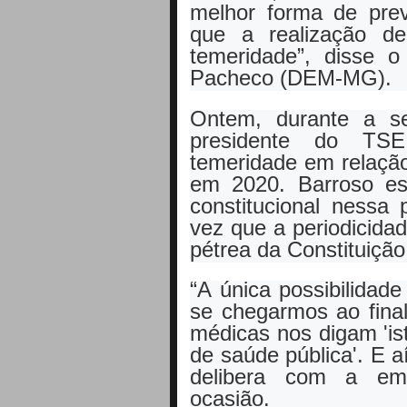
melhor forma de pre
que a realização d
temeridade”, disse o
Pacheco (DEM-MG).
Ontem, durante a s
presidente do TS
temeridade em relação
em 2020. Barroso e
constitucional nessa
vez que a periodicida
pétrea da Constituição
“A única possibilidad
se chegarmos ao fina
médicas nos digam 'is
de saúde pública'. E a
delibera com a eme
ocasião.