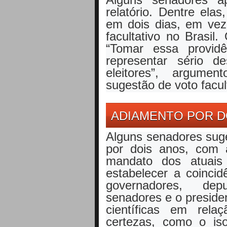
relatório. Dentre elas
em dois dias, em vez 
facultativo no Brasil.
“Tomar essa provid
representar sério de
eleitores”, argume
sugestão de voto facult
ADIAMENTO POR D
Alguns senadores suge
por dois anos, com 
mandato dos atuais 
estabelecer a coinci
governadores, depu
senadores e o preside
científicas em rel
certezas, como o is