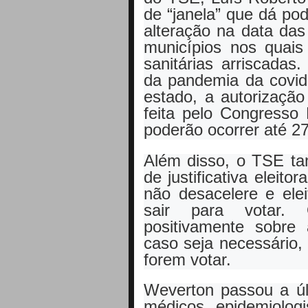
de “janela” que dá pod
alteração na data das
municípios nos quais
sanitárias arriscadas
da pandemia da covid
estado, a autorizaçã
feita pelo Congresso
poderão ocorrer até 2
Além disso, o TSE ta
de justificativa eleit
não desacelere e ele
sair para votar. O
positivamente sobre 
caso seja necessário,
forem votar.
Weverton passou a ú
médicos, epidemiolo