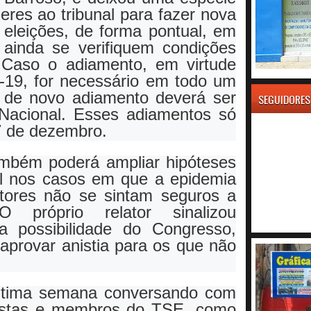
eres ao tribunal para fazer nova
 eleições, de forma pontual, em
 ainda se verifiquem condições
. Caso o adiamento, em virtude
-19, for necessário em todo um
o de novo adiamento deverá ser
SEGUIDORES
 Nacional. Esses adiamentos só
7 de dezembro.
mbém poderá ampliar hipóteses
oral nos casos em que a epidemia
itores não se sintam seguros a
 próprio relator sinalizou
a possibilidade do Congresso,
 aprovar anistia para os que não
ltima semana conversando com
gistas e membros do TSE, como