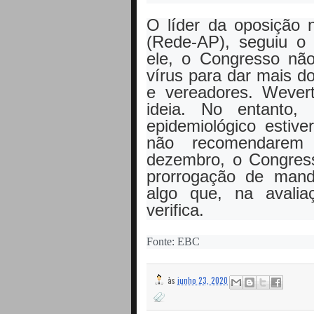
O líder da oposição 
(Rede-AP), seguiu o 
ele, o Congresso não
vírus para dar mais d
e vereadores. Weve
ideia. No entanto,
epidemiológico estiv
não recomendarem
dezembro, o Congresso
prorrogação de manda
algo que, na avalia
verifica.
Fonte: EBC
às
junho 23, 2020