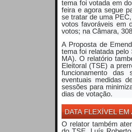
tema foi votada em do
feira e agora segue 
se tratar de uma PEC,
votos favoráveis em 
votos; na Câmara, 308
A Proposta de Emenda
tema foi relatada pel
MA). O relatório tamb
Eleitoral (TSE) a prerr
funcionamento das 
eventuais medidas de 
sessões para minimiza
dias de votação.
DATA FLEXÍVEL EM
O relator também ate
do TSE, Luís Roberto