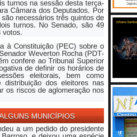
is turnos na sessão desta terça-
para Câmara dos Deputados. Por
 são necessários três quintos de
dois turnos. No Senado, são 49
 votos.
 à Constituição (PEC) sobre o
o Senador Weverton Rocha (PDT-
ém confere ao Tribunal Superior
ogativa de definir os horários de
sessões eleitorais, bem como
distribuição dos eleitores nas
r os riscos de aglomeração nos
 ALGUNS MUNICÍPIOS
ndeu a um pedido do presidente
 Barroso, e deixou uma espécie