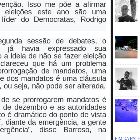
venção. Isso me põe a afirmar
e eleições este ano são uma
 líder do Democratas, Rodrigo
egunda sessão de debates, o
E já havia expressado sua
 a ideia de não se fazer eleição
sclareceu que há um problema
 prorrogação de mandatos, uma
de dos mandatos é uma cláusula
, ou seja, não pode ser alterada.
e de se prorrogarem mandatos é
l de dezembro e as autoridades
to é dramático do ponto de vista
í, diante da emergência, a gente
rgência”, disse Barroso, na
FIM DA PAL