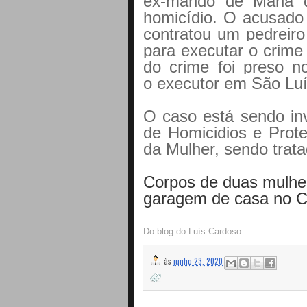
ex-marido de Maria
homicídio. O acusado 
contratou um pedreiro
para executar o crime
do crime foi preso n
o
executor em São Luí
O caso está sendo inv
de Homicidios e Prot
da Mulher, sendo trata
Corpos de duas mulher
garagem de casa no C
Do blog do Luís Cardoso
às
junho 23, 2020