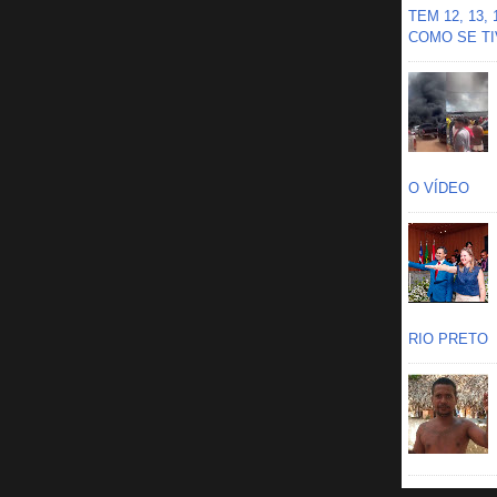
TEM 12, 13,
COMO SE TIV
O VÍDEO
RIO PRETO