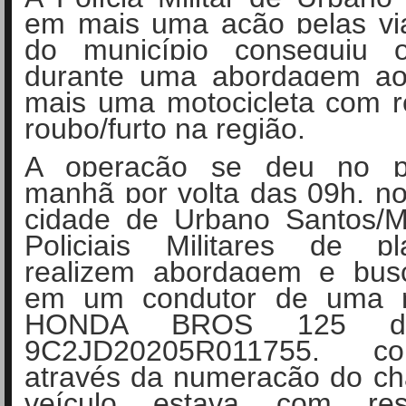
em mais uma ação pelas via
do município conseguiu o
durante uma abordagem ao
mais uma motocicleta com r
roubo/furto na região.
A operação se deu no p
manhã por volta das 09h, n
cidade de Urbano Santos/
Policiais Militares de p
realizem abordagem e bus
em um condutor de uma m
HONDA BROS 125 de
9C2JD20205R011755, cons
através da numeração do ch
veículo estava com res