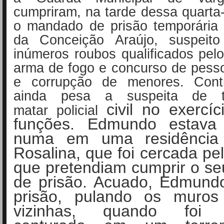
cumpriram, na tarde dessa quarta-f
o mandado de prisão temporári
da Conceição Araújo, suspeito
inúmeros roubos qualificados pe
arma de fogo e concurso de pess
e corrupção de menores. Con
ainda pesa a suspeita de t
civil no exercí
matar
policial
funções. Edmundo estava
numa em uma residência 
Rosalina, que foi cercada pel
que pretendiam cumprir o s
de prisão. Acuado, Edmundo
prisão, pulando os muro
vizinhas, quando foi f