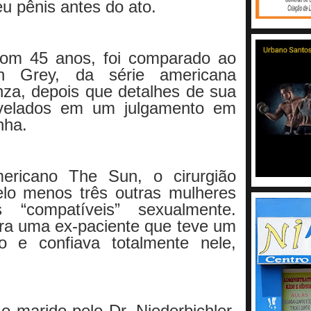
u pênis antes do ato.
 com 45 anos, foi comparado ao
an Grey, da série americana
za, depois que detalhes de sua
evelados em um julgamento em
nha.
ericano The Sun, o cirurgião
elo menos três outras mulheres
s “compatíveis” sexualmente.
era uma ex-paciente que teve um
o e confiava totalmente nele,
o marido pelo Dr. Niederbichler.