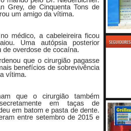
an Grey, de Cinquenta Tons de
arou um amigo da vítima.
no médico, a cabeleireira ficou
SEGUIDORES
iou. Uma autópsia posterior
u de overdose de cocaína.
ordenou que o cirurgião pagasse
mais benefícios de sobrevivência
da vítima.
mam que o cirurgião também
secretamente em taças de
eu em batom e pasta de dente.
eram entre setembro de 2015 e