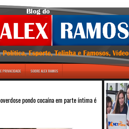
DE PRIVACIDADE
SOBRE ALEX RAMOS
overdose pondo cocaína em parte íntima é