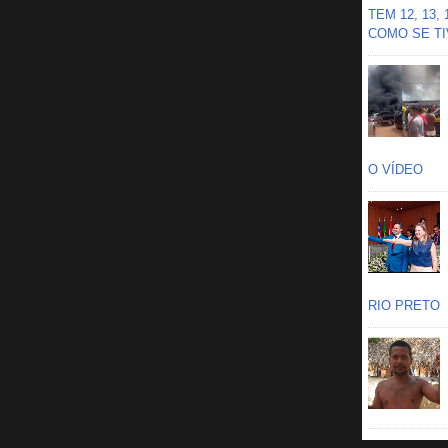
TEM 12, 13,
COMO SE TIV
O VÍDEO
RIO PRETO