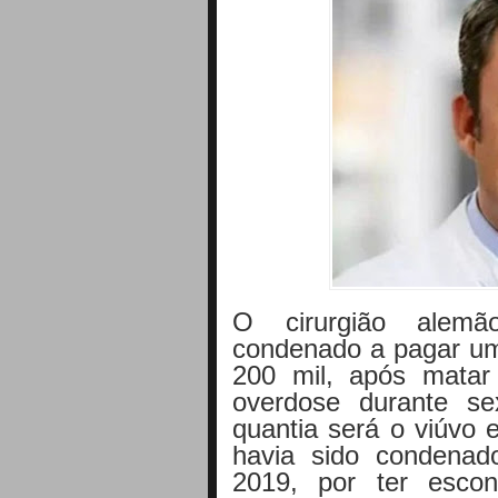
O cirurgião alemão
condenado a pagar um
200 mil, após mata
overdose durante s
quantia será o viúvo 
havia sido condena
2019, por ter esco