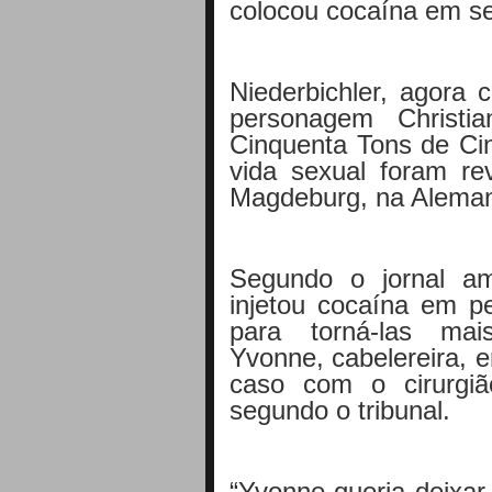
colocou cocaína em se
Niederbichler, agora
personagem Christi
Cinquenta Tons de Cin
vida sexual foram r
Magdeburg, na Alema
Segundo o jornal am
injetou cocaína em p
para torná-las mai
Yvonne, cabelereira, 
caso com o cirurgiã
segundo o tribunal.
“Yvonne queria deixar 