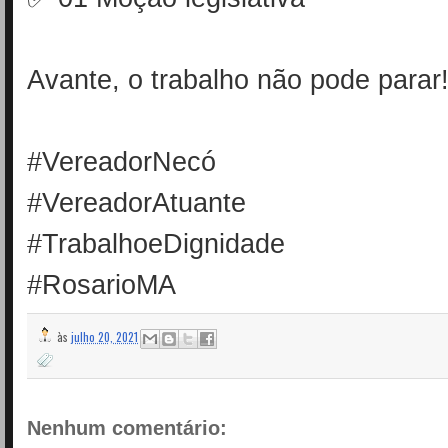
Avante, o trabalho não pode parar
#VereadorNecó
#VereadorAtuante
#TrabalhoeDignidade
#RosarioMA
às
julho 20, 2021
Nenhum comentário: