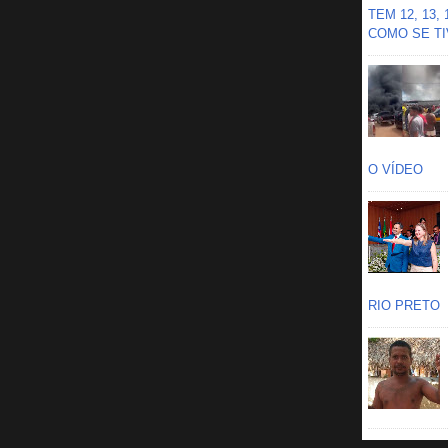
TEM 12, 13,
COMO SE TIV
O VÍDEO
RIO PRETO