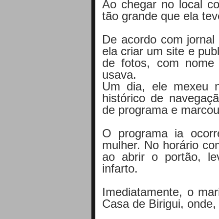
Ao chegar no local co
tão grande que ela te
De acordo com jornal 
ela criar um site e pu
de fotos, com nome e
usava.
Um dia, ele mexeu 
histórico de navegaç
de programa e marcou
O programa ia ocor
mulher. No horário co
ao abrir o portão, 
infarto.
Imediatamente, o mar
Casa de Birigui, onde, 