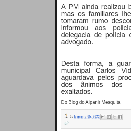
A PM ainda realizou 
mas os familiares l
tomaram rumo desconh
informou aos polic
delegacia de polícia 
advogado.
Desta forma, a guar
municipal Carlos V
aguardava pelos pro
dos ânimos dos p
exaltados.
Do Blog do Alpanir Mesquita
às
fevereiro 05, 2023