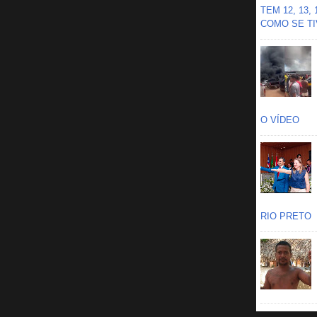
TEM 12, 13,
COMO SE TIV
O VÍDEO
RIO PRETO