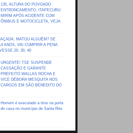
135, ALTURA DO POVOADO
ENTRONCAMENTO, ITAPECURU-
MIRIM APÓS ACIDENTE COM
ÔNIBUS E MOTOCICLETA, VEJA
HAÇADA; MATOU ALGUÉM? SE
 14 ANOS, VAI CUMPRIR A PENA
ESSE 20, 30, 40
URGENTE! TSE SUSPENDE
CASSAÇÃO E GARANTE
PREFEITO WALLAS ROCHA E
VICE DÉBORA MESQUITA NOS
CARGOS EM SÃO BENEDITO DO
Homem é executado a tiros na porta
de casa no município de Santa Rita