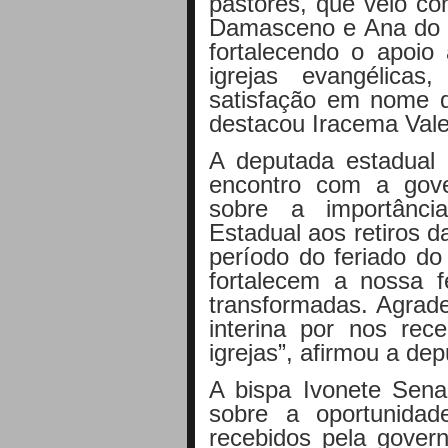
pastores, que veio co
Damasceno e Ana do G
fortalecendo o apoio 
igrejas evangélica
satisfação em nome d
destacou Iracema Vale
A deputada estadual
encontro com a gove
sobre a importânci
Estadual aos retiros 
período do feriado do 
fortalecem a nossa 
transformadas. Agrad
interina por nos rec
igrejas”, afirmou a de
A bispa Ivonete Sena 
sobre a oportunida
recebidos pela gover