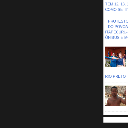
TEM 12, 13,
COMO SE TIV
PROTESTO 
DO POVOA
ITAPECURU-
ÔNIBUS E M
RIO PRETO