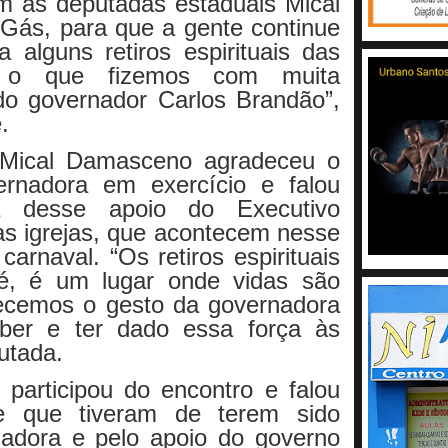
m as deputadas estaduais Mical
ás, para que a gente continue
a alguns retiros espirituais das
s, o que fizemos com muita
o governador Carlos Brandão”,
.
 Mical Damasceno agradeceu o
rnadora em exercício e falou
a desse apoio do Executivo
das igrejas, que acontecem nesse
carnaval. “Os retiros espirituais
fé, é um lugar onde vidas são
ecemos o gesto da governadora
eber e ter dado essa força às
putada.
participou do encontro e falou
de que tiveram de terem sido
nadora e pelo apoio do governo