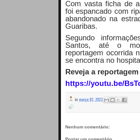
Com vasta ficha de a
foi espancado com ripa
abandonado na estra
Guaribas.
Segundo informaçõe
Santos, até o mo
reportagem ocorrida ne
se encontra no hospita
Reveja a reportagem 
https://youtu.be/B
às
março 03, 2023
Nenhum comentário:
Postar um comentário