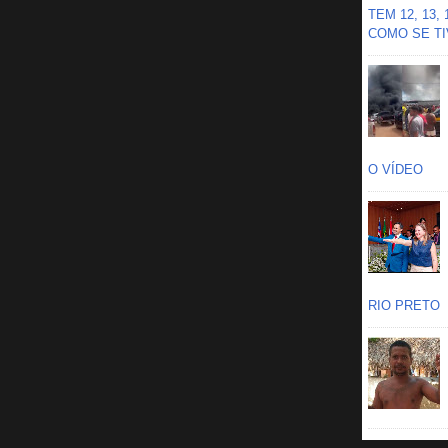
TEM 12, 13,
COMO SE TIV
O VÍDEO
RIO PRETO