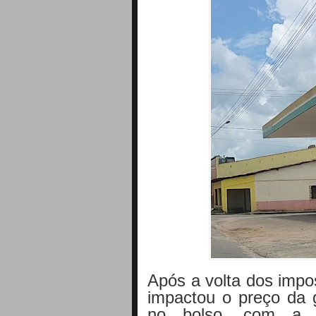
Após a volta dos impo
impactou o preço da g
no bolso, com a g