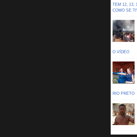
TEM 12, 13,
COMO SE TIV
O VÍDEO
RIO PRETO