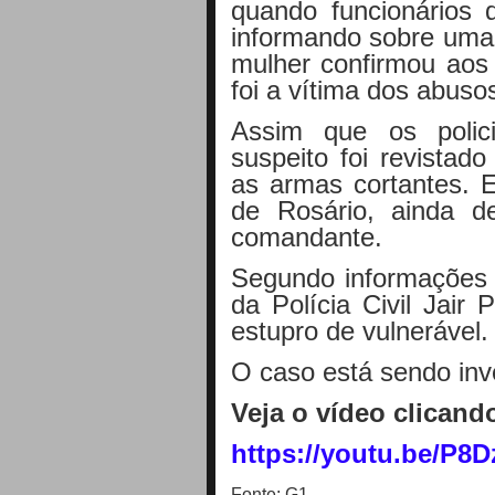
quando funcionários d
informando sobre uma 
mulher confirmou aos 
foi a vítima dos abuso
Assim que os polic
suspeito foi revistad
as armas cortantes. E
de Rosário, ainda 
comandante.
Segundo informações 
da Polícia Civil Jair
estupro de vulnerável
O caso está sendo inv
Veja o vídeo clicand
https://youtu.be/P8
Fonte: G1