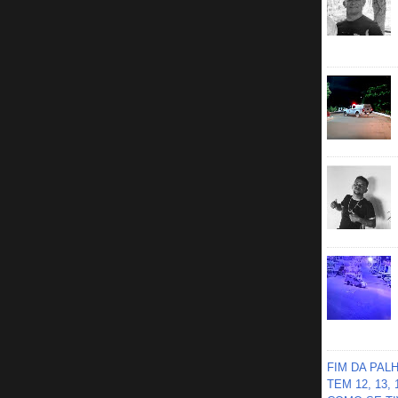
FIM DA PAL
TEM 12, 13,