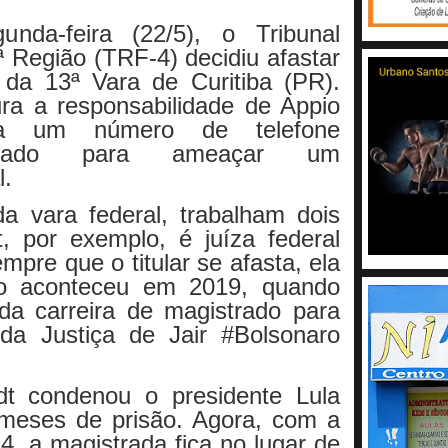
nda-feira (22/5), o Tribunal
ª Região (TRF-4) decidiu afastar
 da 13ª Vara de Curitiba (PR).
ra a responsabilidade de Appio
a um número de telefone
ilizado para ameaçar um
l.
 vara federal, trabalham dois
t, por exemplo, é juíza federal
empre que o titular se afasta, ela
so aconteceu em 2019, quando
da carreira de magistrado para
 da Justiça de Jair #Bolsonaro
t condenou o presidente Lula
meses de prisão. Agora, com a
, a magistrada fica no lugar de