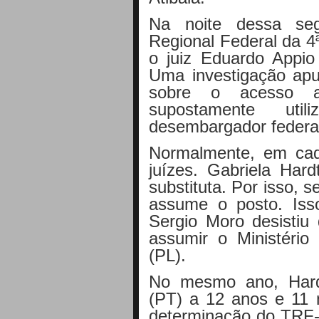
Na noite dessa segu
Regional Federal da 4
o juiz Eduardo Appio
Uma investigação apu
sobre o acesso 
supostamente ut
desembargador federa
Normalmente, em cada
juízes. Gabriela Hard
substituta. Por isso, s
assume o posto. Is
Sergio Moro desistiu 
assumir o Ministério
(PL).
No mesmo ano, Hard
(PT) a 12 anos e 11 
determinação do TRF-4