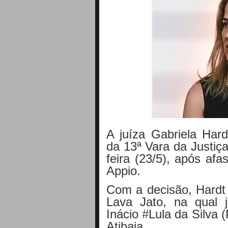
A juíza Gabriela Ha
da 13ª Vara da Justiç
feira (23/5), após afa
Appio.
Com a decisão, Hardt
Lava Jato, na qual 
Inácio #Lula da Silva (
Atibaia.