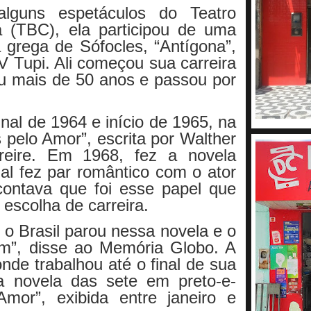
alguns espetáculos do Teatro
a (TBC), ela participou de uma
 grega de Sófocles, “Antígona”,
V Tupi. Ali começou sua carreira
ou mais de 50 anos e passou por
final de 1964 e início de 1965, na
pelo Amor”, escrita por Walther
reire. Em 1968, fez a novela
ual fez par romântico com o ator
contava que foi esse papel que
 escolha de carreira.
 o Brasil parou nessa novela e o
m”, disse ao Memória Globo. A
nde trabalhou até o final de sua
a novela das sete em preto-e-
mor”, exibida entre janeiro e