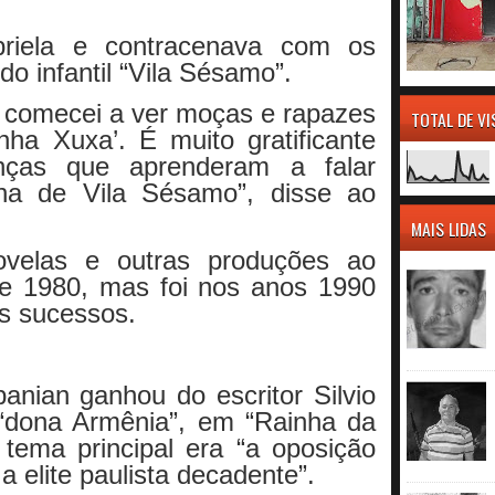
riela e contracenava com os
o infantil “Vila Sésamo”.
u comecei a ver moças e rapazes
TOTAL DE V
a Xuxa’. É muito gratificante
nças que aprenderam a falar
ha de Vila Sésamo”, disse ao
MAIS LIDAS
ovelas e outras produções ao
e 1980, mas foi nos anos 1990
s sucessos.
nian ganhou do escritor Silvio
“dona Armênia”, em “Rainha da
tema principal era “a oposição
a elite paulista decadente”.