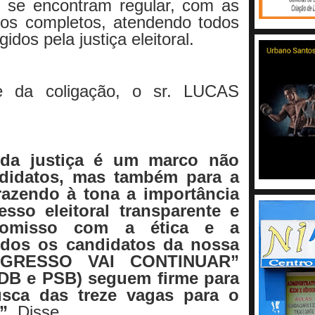
s se encontram regular, com as
os completos, atendendo todos
gidos pela justiça eleitoral.
te da coligação, o sr. LUCAS
 da justiça é um marco não
didatos, mas também para a
trazendo à tona a importância
sso eleitoral transparente e
romisso com a ética e a
todos os candidatos da nossa
OGRESSO VAI CONTINUAR”
B e PSB) seguem firme para
sca das treze vagas para o
”
. Disse.