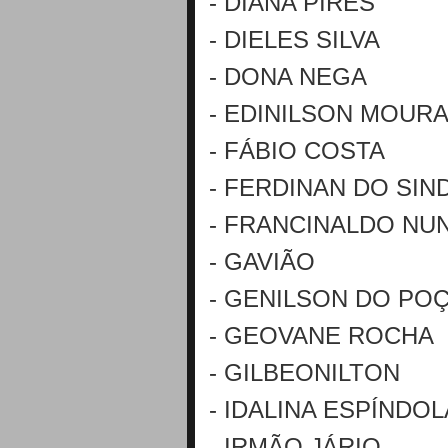
- DIANA PIRES
- DIELES SILVA
- DONA NEGA
- EDINILSON MOUR
- FÁBIO COSTA
- FERDINAN DO SIN
- FRANCINALDO NU
- GAVIÃO
- GENILSON DO PO
- GEOVANE ROCHA
- GILBEONILTON
- IDALINA ESPÍNDOL
- IRMÃO JÁRIO