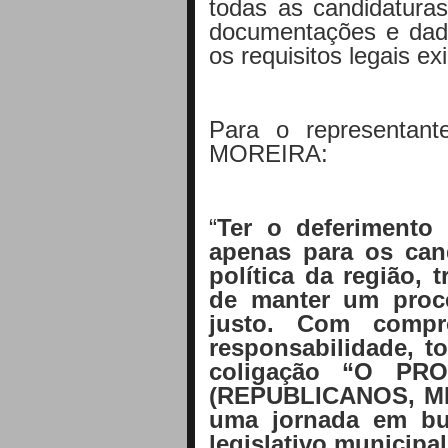
todas as candidatura
documentações e dad
os requisitos legais exi
Para o representan
MOREIRA:
“
Ter o deferimento
apenas para os can
política da região, 
de manter um proce
justo. Com comp
responsabilidade, 
coligação “O PR
(REPUBLICANOS, MD
uma jornada em bu
legislativo municipal