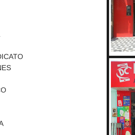
A
DICATO
NES
ÇO
A