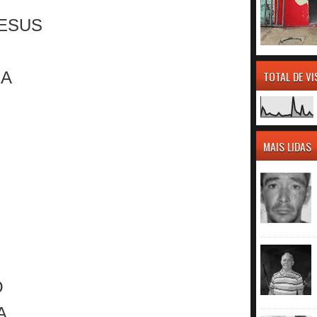
JESUS
EA
TOTAL DE V
MAIS LIDAS
O
A