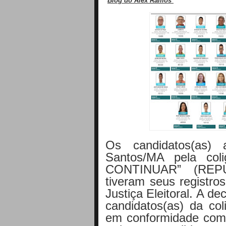
Blog do Alex Ramos
Os candidatos(as) 
Santos/MA pela c
CONTINUAR” (REP
tiveram seus registro
Justiça Eleitoral. A d
candidatos(as) da col
em conformidade com a