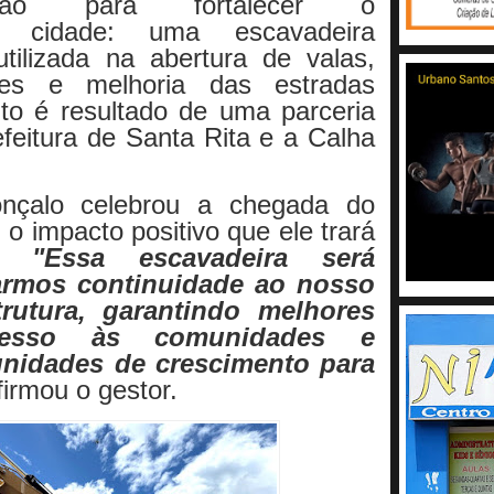
sição para fortalecer o
a cidade: uma escavadeira
utilizada na abertura de valas,
es e melhoria das estradas
to é resultado de uma parceria
efeitura de Santa Rita e a Calha
onçalo celebrou a chegada do
o impacto positivo que ele trará
o.
"Essa escavadeira será
armos continuidade ao nosso
trutura, garantindo melhores
cesso às comunidades e
unidades de crescimento para
irmou o gestor.