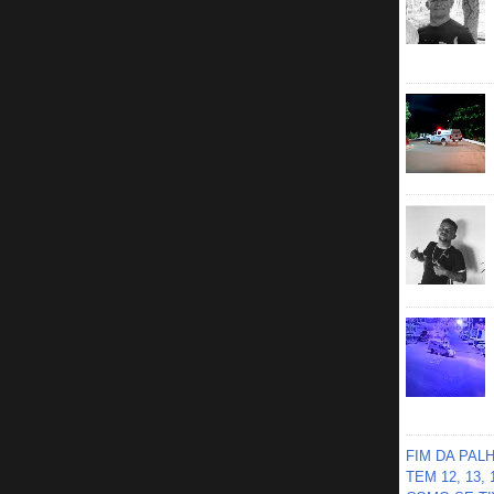
FIM DA PAL
TEM 12, 13,