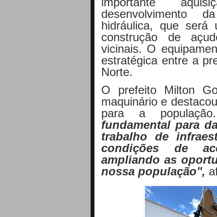
importante aqui
desenvolvimento d
hidráulica, que será 
construção de açud
vicinais. O equipamen
estratégica entre a pr
Norte.
O prefeito Milton G
maquinário e destacou 
para a populaçã
fundamental para d
trabalho de infraes
condições de a
ampliando as oport
nossa população",
af