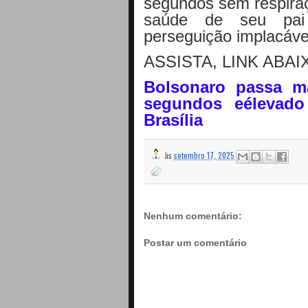
segundos sem respiraç
saúde de seu pai 
perseguição implacáve
ASSISTA, LINK ABAI
Bolsonaro passa ma
segundos eélevado
Brasília
às
setembro 17, 2025
Nenhum comentário:
Postar um comentário