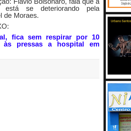
ão: Flávio Bolsonaro, fala que a
está se deteriorando pela
l de Moraes.
XO:
l, fica sem respirar por 10
 às pressas a hospital em