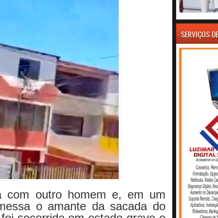
SERVIÇOS D
a com outro homem e, em um
remessa o amante da sacada do
 foi socorrida em estado grave e