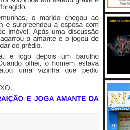
foragido.
emunhas, o marido chegou ao
14h e surpreendeu a esposa com
do imóvel. Após uma discussão
 agarrou o amante e o jogou de
ar do prédio.
ga, e logo depois um barulho
 Ouando olhei, o homem estava
latou uma vizinha que pediu
IXO:
AIÇÃO E JOGA AMANTE DA