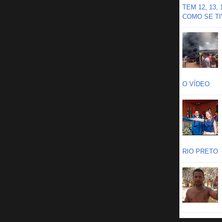
TEM 12, 13,
COMO SE TIV
O VÍDEO
RIO PRETO