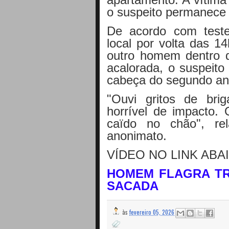
o suspeito permanece 
De acordo com test
local por volta das 
outro homem dentro 
acalorada, o suspeito
cabeça do segundo and
"Ouvi gritos de bri
horrível de impacto.
caïdo no chão", re
anonimato.
VÍDEO NO LINK ABA
HOMEM FLAGRA TR
SACADA
às
fevereiro 05, 2026