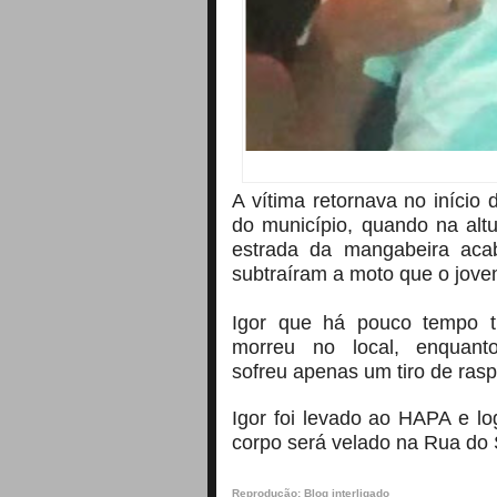
A vítima retornava no início
do município, quando na alt
estrada da mangabeira acab
subtraíram a moto que o jov
Igor que há pouco tempo t
morreu no local, enquan
sofreu
apenas um tiro de ras
Igor foi levado ao HAPA e l
corpo será velado na Rua do 
Reprodução: Blog interligado