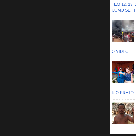
TEM 12, 13,
COMO SE TIV
O VÍDEO
RIO PRETO