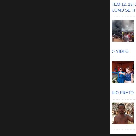
TEM 12, 13,
COMO SE TIV
O VÍDEO
RIO PRETO