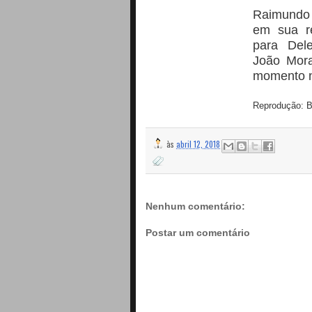
Raimundo 
em sua re
para Dele
João Mora
momento nã
Reprodução: Bl
às
abril 12, 2018
Nenhum comentário:
Postar um comentário