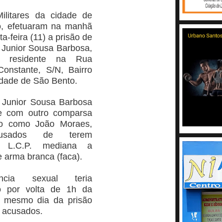
Militares da cidade de
, efetuaram na manhã
ta-feira (11) a prisão de
Junior Sousa Barbosa,
, residente na
Rua
onstante, S/N, Bairro
idade de São Bento.
Junior Sousa Barbosa
e com outro comparsa
ado como João Moraes,
usados de terem
o L.C.P. mediana a
 arma branca (faca).
ncia sexual teria
o por volta de 1h da
 mesmo dia da prisão
 acusados.