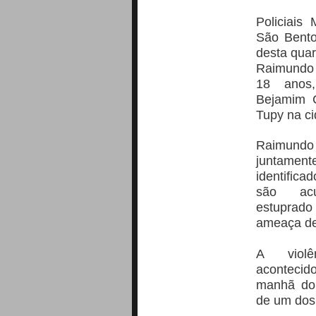
Policiais 
São Bento
desta quar
Raimundo 
18 anos
Bejamim C
Tupy na c
Raimundo 
juntament
identific
são ac
estuprad
ameaça de
A violê
acontecid
manhã do
de um dos