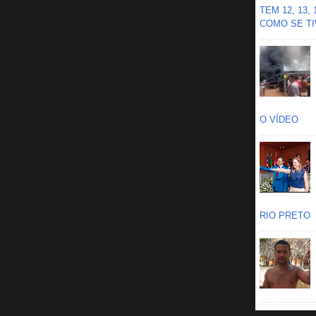
TEM 12, 13,
COMO SE TIV
O VÍDEO
RIO PRETO