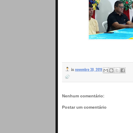
às
novembro 30, 2019
Nenhum comentário:
Postar um comentário