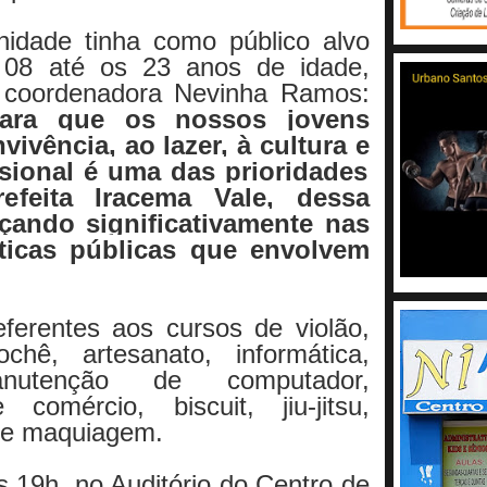
dade tinha como público alvo
 08 até os 23 anos de idade,
 coordenadora Nevinha Ramos:
para que os nossos jovens
ivência, ao lazer, à cultura e
ssional é uma das prioridades
feita Iracema Vale, dessa
çando significativamente nas
íticas públicas que envolvem
eferentes aos cursos de violão
,
hê, artesanato, informática,
utenção de computador,
comércio, biscuit, jiu-jitsu,
e e maquiagem.
 19h, no Auditório do Centro de