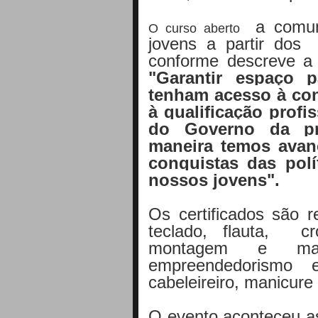
a comuni
O
curso aberto
jovens a partir dos
conforme descreve a
"
Garantir espaço 
tenham acesso à conv
à qualificação profi
do Governo da pre
maneira temos avan
conquistas das pol
nossos jovens".
Os certificados são r
teclado, flaut
a, croc
montagem e man
empreendedorismo e 
cabeleireiro, m
anicur
O evento aconteceu as