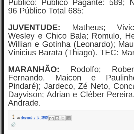
Público: Público Pagante: 589; 
96 Público Total 685;
JUVENTUDE:
Matheus; Vivic
Wesley e Chico Bala; Romulo, He
Willian e Gotinha (Leonardo); Maur
Vinicius Barata (Thiago). TEC: Ma
MARANHÃO:
Rodolfo; Robert
Fernando, Maicon e Paulinh
Pindaré); Jardeco, Zé Neto, Conc
Dayvison; Adrian e Cléber Pereir
Andrade.
às
dezembro 16, 2019