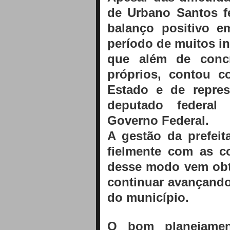
de Urbano Santos 
balanço positivo e
período de muitos i
que além de concr
próprios, contou 
Estado e de repre
deputado federal
Governo Federal.
A gestão da prefei
fielmente com as co
desse modo vem obt
continuar avançand
do município.
O bom planejamen