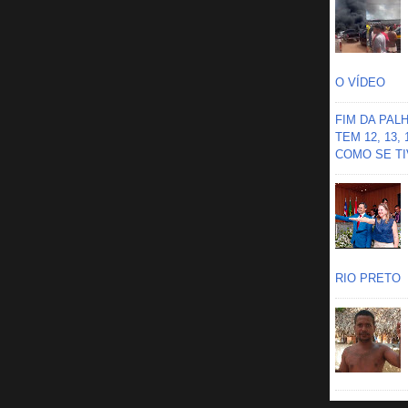
O VÍDEO
FIM DA PAL
TEM 12, 13,
COMO SE TIV
RIO PRETO