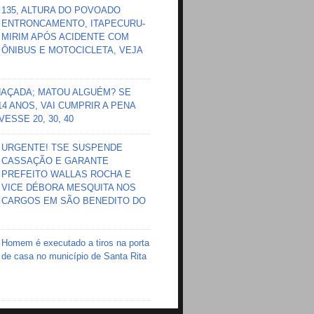
135, ALTURA DO POVOADO
ENTRONCAMENTO, ITAPECURU-
MIRIM APÓS ACIDENTE COM
ÔNIBUS E MOTOCICLETA, VEJA
HAÇADA; MATOU ALGUÉM? SE
 14 ANOS, VAI CUMPRIR A PENA
ESSE 20, 30, 40
URGENTE! TSE SUSPENDE
CASSAÇÃO E GARANTE
PREFEITO WALLAS ROCHA E
VICE DÉBORA MESQUITA NOS
CARGOS EM SÃO BENEDITO DO
Homem é executado a tiros na porta
de casa no município de Santa Rita