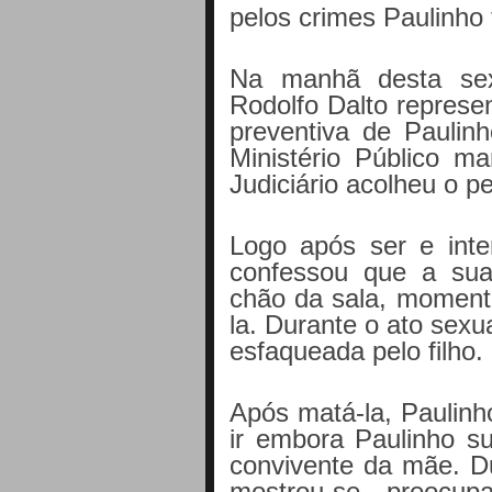
pelos crimes Paulinho f
Na manhã desta sex
Rodolfo Dalto represe
preventiva de Pauli
Ministério Público ma
Judiciário acolheu o p
Logo após ser e inte
confessou que a su
chão da sala, moment
la. Durante o ato sexu
esfaqueada pelo filho.
Após matá-la, Paulinh
ir embora Paulinho su
convivente da mãe. Du
mostrou-se preoc