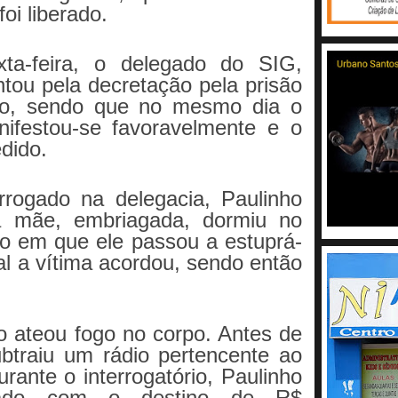
oi liberado.
ta-feira, o delegado do SIG,
ntou pela decretação pela prisão
nho, sendo que no mesmo dia o
nifestou-se favoravelmente e o
edido.
rrogado na delegacia, Paulinho
a mãe, embriagada, dormiu no
o em que ele passou a estuprá-
al a vítima acordou, sendo então
o ateou fogo no corpo. Antes de
btraiu um rádio pertencente ao
rante o interrogatório, Paulinho
upado com o destino de R$