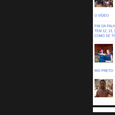
O VÍDEO
FIM DA PAL
TEM 12, 13,
COMO SE TIV
RIO PRETO