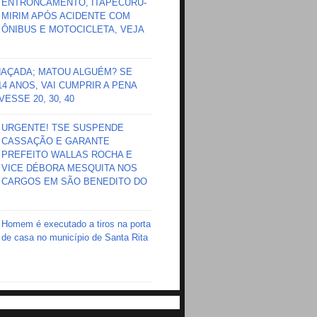
ENTRONCAMENTO, ITAPECURU-
MIRIM APÓS ACIDENTE COM
ÔNIBUS E MOTOCICLETA, VEJA
HAÇADA; MATOU ALGUÉM? SE
 14 ANOS, VAI CUMPRIR A PENA
ESSE 20, 30, 40
URGENTE! TSE SUSPENDE
CASSAÇÃO E GARANTE
PREFEITO WALLAS ROCHA E
VICE DÉBORA MESQUITA NOS
CARGOS EM SÃO BENEDITO DO
Homem é executado a tiros na porta
de casa no município de Santa Rita