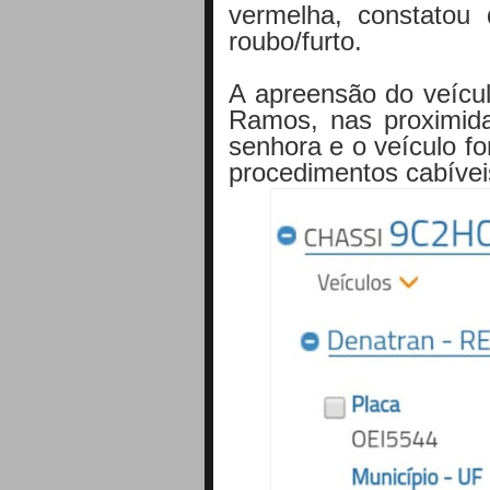
vermelha, constatou
q
roubo/furto.
A apreensão do veícul
Ramos, nas proximid
senhora e o veículo f
procedimentos cabívei