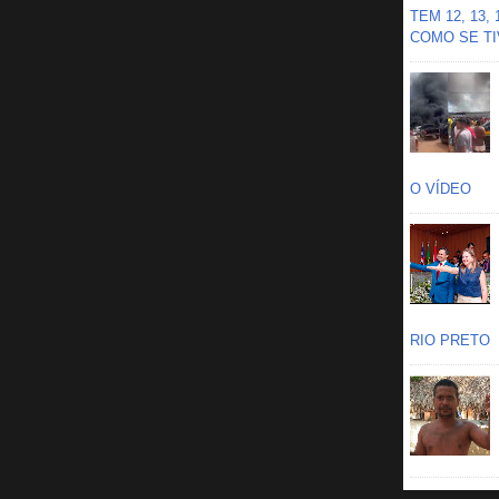
TEM 12, 13,
COMO SE TIV
O VÍDEO
RIO PRETO