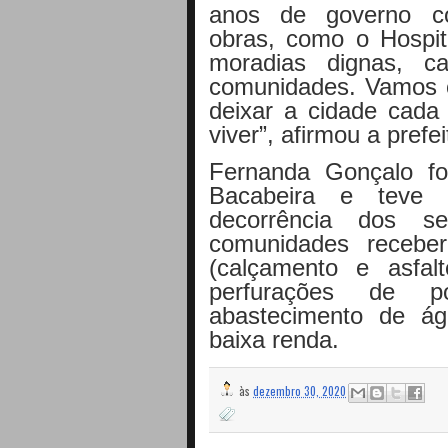
anos de governo co
obras, como o Hospit
moradias dignas, c
comunidades. Vamos c
deixar a cidade cada
viver”, afirmou a prefei
Fernanda Gonçalo fo
Bacabeira e teve 
decorrência dos se
comunidades receber
(calçamento e asfalto
perfurações de p
abastecimento de á
baixa renda.
às
dezembro 30, 2020