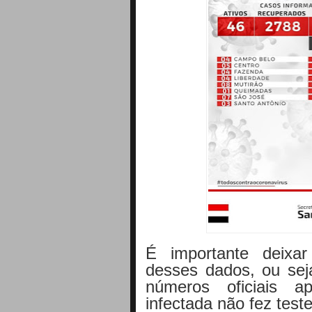
É importante deix
desses dados, ou seja
números oficiais a
infectada não fez test