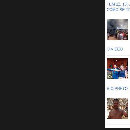
TEM 12, 13,
COMO SE TIV
O VÍDEO
RIO PRETO