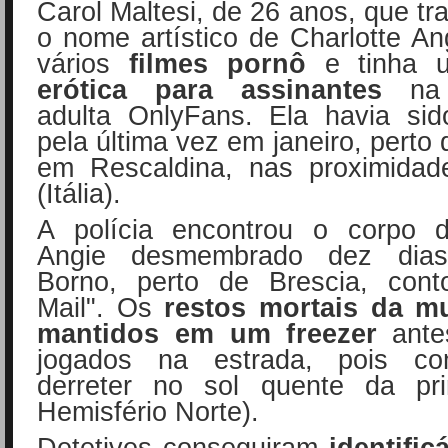
Carol Maltesi, de 26 anos, que tr
o nome artístico de Charlotte Ang
vários
filmes pornô
e tinha
erótica para assinantes
na
adulta OnlyFans. Ela havia sid
pela última vez em janeiro, perto
em Rescaldina, nas proximidad
(Itália).
A polícia encontrou o corpo d
Angie desmembrado dez dia
Borno, perto de Brescia, cont
Mail". Os
restos mortais da m
mantidos em um freezer
ant
jogados na estrada, pois c
derreter no sol quente da pr
Hemisfério Norte).
Detetives conseguiram
identific