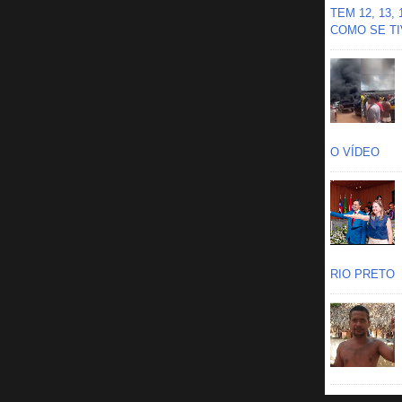
TEM 12, 13,
COMO SE TIV
O VÍDEO
RIO PRETO