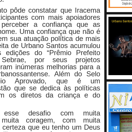
to pôde constatar que Iracema
ticipantes com mais apoiadores
 perceber a confiança que as
nome. Uma confiança que não é
em sua atuação política de mais
eita de Urbano Santos acumulou
s edições do “Prêmio Prefeito
Sebrae, por seus projetos
eram inúmeras melhorias para a
rbanossantense. Além do Selo
ípio Aprovado, que é um
tão que se dedica às políticas
em os diretos da criança e do
 esse desafio com muita
 muita coragem, com muita
 certeza que eu tenho um Deus