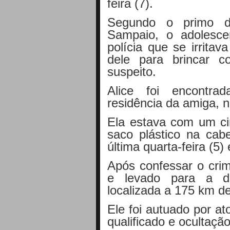
feira (7).
Segundo o primo d
Sampaio, o adolesc
polícia que se irrita
dele para brincar 
suspeito.
Alice foi encontra
residência da amiga, 
Ela estava com um c
saco plástico na cab
última quarta-feira (5) 
Após confessar o crim
e levado para a de
localizada a 175 km d
Ele foi autuado por at
qualificado e ocultaçã