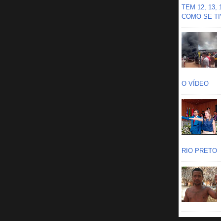
TEM 12, 13,
COMO SE TIV
O VÍDEO
RIO PRETO