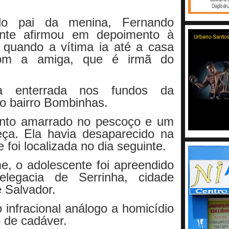
o pai da menina, Fernando
ente afirmou em depoimento à
va quando a vítima ia até a casa
com a amiga, que é irmã do
da enterrada nos fundos da
no bairro Bombinhas.
into amarrado no pescoço e um
eça. Ela havia desaparecido na
e foi localizada no dia seguinte.
e, o adolescente foi apreendido
legacia de Serrinha, cidade
e Salvador.
o infracional análogo a homicídio
o de cadáver.