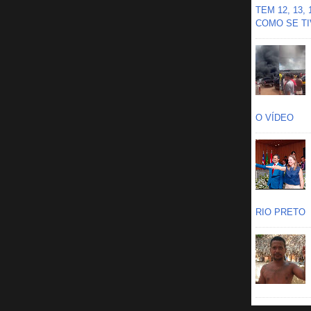
TEM 12, 13,
COMO SE TIV
O VÍDEO
RIO PRETO