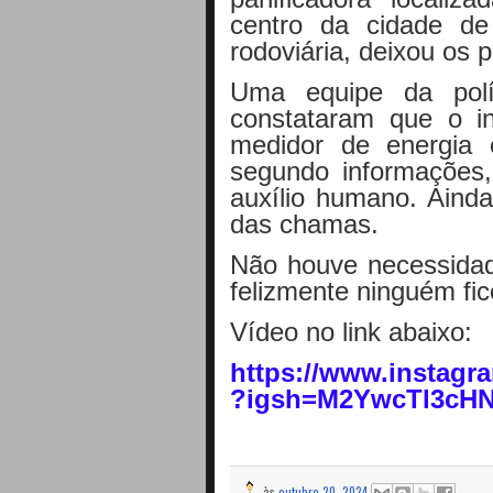
centro da cidade d
rodoviária, deixou os pr
Uma equipe da políc
constataram que o i
medidor de energia e
segundo informações,
auxílio humano. Ainda
das chamas.
Não houve necessidad
felizmente ninguém fic
Vídeo no link abaixo:
https://www.instag
?igsh=M2YwcTl3cH
às
outubro 20, 2024