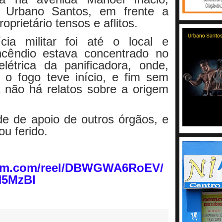
e Urbano Santos, em frente a
oprietário tensos e aflitos.
ia militar foi até o local e
ncêndio estava concentrado no
létrica da panificadora, onde,
 o fogo teve início, e fim sem
 não há relatos sobre a origem
e de apoio de outros órgãos, e
ou ferido.
ram.com/reel/DBWGWA6RoEV/
N5MzBl