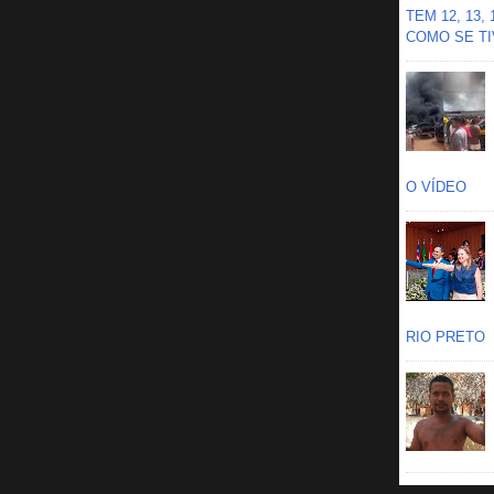
TEM 12, 13,
COMO SE TIV
O VÍDEO
RIO PRETO