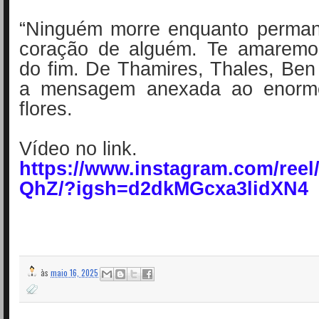
“Ninguém morre enquanto perman
coração de alguém. Te amaremo
do fim. De Thamires, Thales, Ben 
a mensagem anexada ao enorme
flores.
Vídeo no link.
https://www.instagram.com/ree
QhZ/?igsh=d2dkMGcxa3lidXN4
às
maio 16, 2025