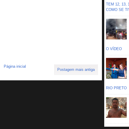
TEM 12, 13,
COMO SE TIV
O VÍDEO
Página inicial
Postagem mais antiga
RIO PRETO