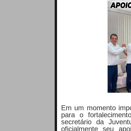
Em um momento import
para o fortalecimen
secretário da Juvent
oficialmente seu apo