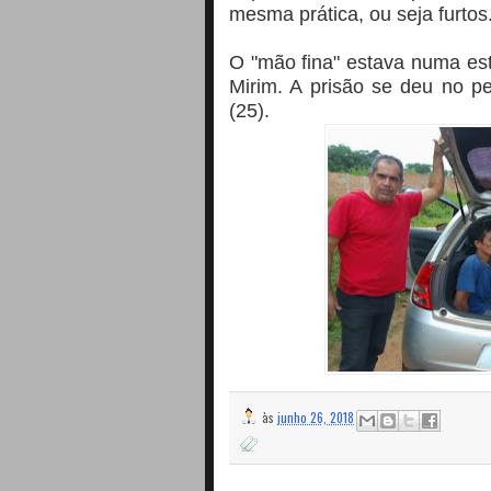
mesma prática, ou seja furtos
O "mão fina" estava numa est
Mirim. A prisão se deu no p
(25).
às
junho 26, 2018