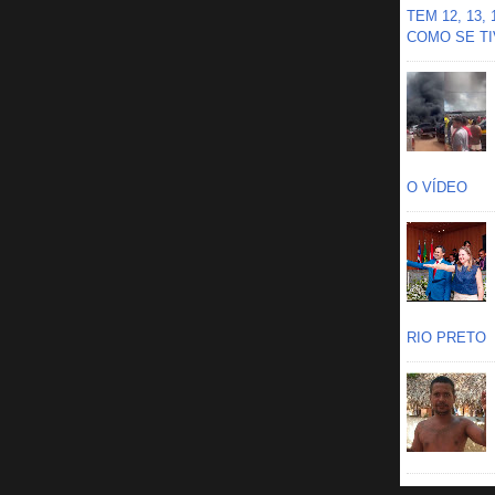
TEM 12, 13,
COMO SE TIV
O VÍDEO
RIO PRETO